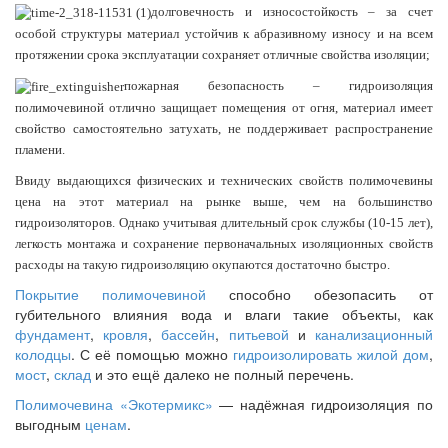
долговечность и износостойкость – за счет
особой структуры материал устойчив к абразивному износу и на всем
протяжении срока эксплуатации сохраняет отличные свойства изоляции;
пожарная безопасность –
гидроизоляция
полимочевиной
отлично защищает помещения от огня, материал имеет
свойство самостоятельно затухать, не поддерживает распространение
пламени.
Ввиду выдающихся физических и технических свойств полимочевины
цена на этот материал на рынке выше, чем на большинство
гидроизоляторов. Однако учитывая длительный срок службы (10-15 лет),
легкость монтажа и сохранение первоначальных изоляционных свойств
расходы на такую гидроизоляцию окупаются достаточно быстро.
Покрытие полимочевиной
способно обезопасить от
губительного влияния вода и влаги такие объекты, как
фундамент
,
кровля
,
бассейн
,
питьевой
и
канализационный
колодцы
. С её помощью можно
гидроизолировать жилой дом
,
мост
,
склад
и это ещё далеко не полный перечень.
Полимочевина «Экотермикс»
— надёжная гидроизоляция по
выгодным
ценам
.