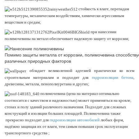
стойкость к влаге, перепадам
температуры, механическим воздействиям, химически агрессивным
веществам и средам;
при
нанесении
полимочевины
на металл обеспечивает надежную защиту от коррозии;
Помимо защиты металла от коррозии, полимочевина способствуе
различных природных факторов
обладает великолепной адгезией практически ко всем
строительным материалам и подходит для
гидроизоляции бетона
,
древесины, металла, пенополиуретана и других;
полимочевина (цена
на материал оптимально
соотносится с качеством и надежностью) может применяться на кровле,
стенах и полу зданий различного назначения. Подходит для сложных
конструкций и изоляции больших площадей. Полимочевина также
прекрасно подходит для
гидроизоляции автомобилей
любых форм,
надёжно защищая их от влаги, тем самым повышая срок эксплуатации
транспортного средства ;